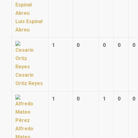
Luis Espinal
Abreu
1
0
0
0
0
Cesarin
Ortiz Reyes
1
0
1
0
0
Alfredo
Mateo