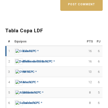
Tabla Copa LDF
#
Equipos
PTS
PJ
1
Cibao FC *
16
6
2
Delfines del Este FC *
16
6
3
OYM FC *
13
6
4
Moca FC *
12
6
5
Atlántico FC *
8
5
6
Salcedo FC *
8
6