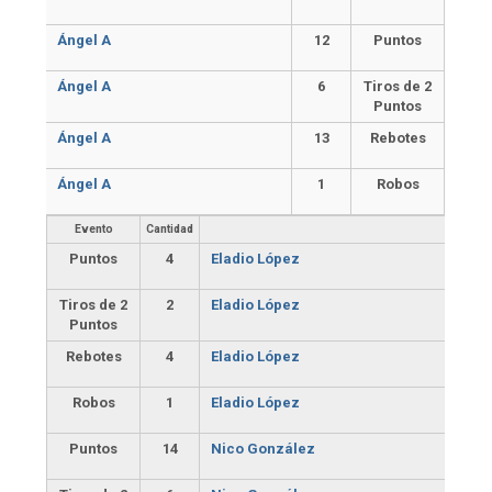
Ángel A
12
Puntos
Ángel A
6
Tiros de 2
Puntos
Ángel A
13
Rebotes
Ángel A
1
Robos
Evento
Cantidad
Puntos
4
Eladio López
Tiros de 2
2
Eladio López
Puntos
Rebotes
4
Eladio López
Robos
1
Eladio López
Puntos
14
Nico González