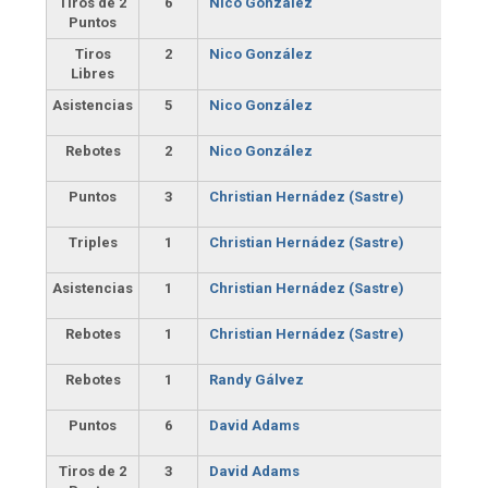
Tiros de 2
6
Nico González
Puntos
Tiros
2
Nico González
Libres
Asistencias
5
Nico González
Rebotes
2
Nico González
Puntos
3
Christian Hernádez (Sastre)
Triples
1
Christian Hernádez (Sastre)
Asistencias
1
Christian Hernádez (Sastre)
Rebotes
1
Christian Hernádez (Sastre)
Rebotes
1
Randy Gálvez
Puntos
6
David Adams
Tiros de 2
3
David Adams