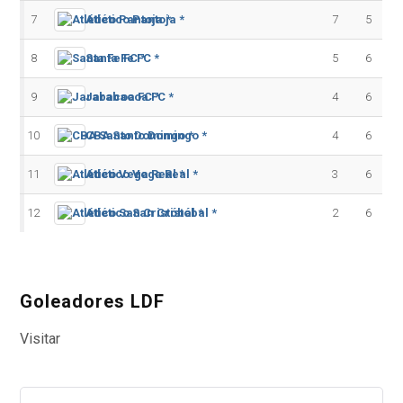
7
Atlético Pantoja *
7
5
8
Santa Fe FC *
5
6
9
Jarabacoa FC *
4
6
10
CBA Santo Domingo *
4
6
11
Atlético Vega Real *
3
6
12
Atlético San Cristóbal *
2
6
Goleadores LDF
Visitar