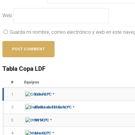
Web
Guarda mi nombre, correo electrónico y web en este nave
Tabla Copa LDF
#
Equipos
1
Cibao FC *
2
Delfines del Este FC *
3
OYM FC *
4
Moca FC *