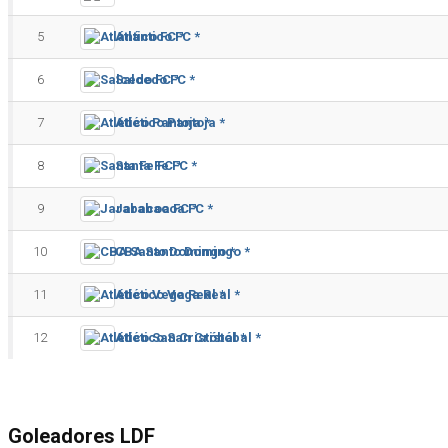
5
Atlántico FC *
6
Salcedo FC *
7
Atlético Pantoja *
8
Santa Fe FC *
9
Jarabacoa FC *
10
CBA Santo Domingo *
11
Atlético Vega Real *
12
Atlético San Cristóbal *
Goleadores LDF