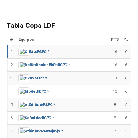
Tabla Copa LDF
#
Equipos
PTS
PJ
1
Cibao FC *
16
6
2
Delfines del Este FC *
16
6
3
OYM FC *
13
6
4
Moca FC *
12
6
5
Atlántico FC *
8
5
6
Salcedo FC *
8
6
7
Atlético Pantoja *
7
5