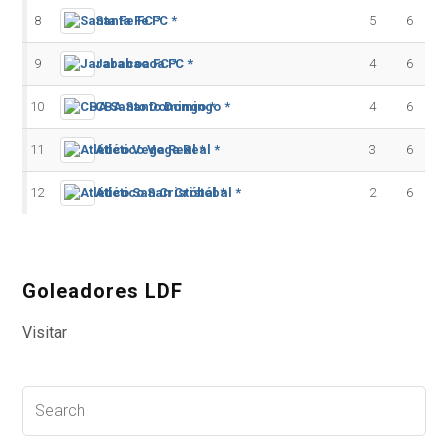
8
Santa Fe FC *
5
6
9
Jarabacoa FC *
4
6
10
CBA Santo Domingo *
4
6
11
Atlético Vega Real *
3
6
12
Atlético San Cristóbal *
2
6
Goleadores LDF
Visitar