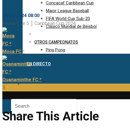
Concacaf Caribbean Cup
Major League Baseball
18/09/2024 08:00
FIFA World Cup Sub-20
Fecha 3 de 5 │ Caribbean Cup 2024
Clásico Mundial de Béisbol
OTROS CAMPEONATOS
Ping Pong
Moca FC *
EN DIRECTO
Ouanaminthe FC *
3
1
Share This Article