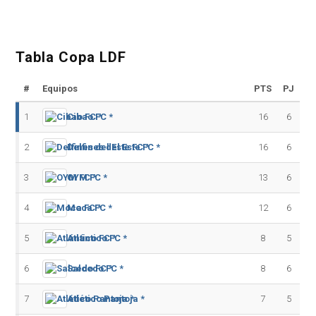
Tabla Copa LDF
#
Equipos
PTS
PJ
1
Cibao FC *
16
6
2
Delfines del Este FC *
16
6
3
OYM FC *
13
6
4
Moca FC *
12
6
5
Atlántico FC *
8
5
6
Salcedo FC *
8
6
7
Atlético Pantoja *
7
5