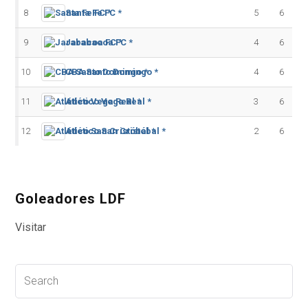
8
Santa Fe FC *
5
6
9
Jarabacoa FC *
4
6
10
CBA Santo Domingo *
4
6
11
Atlético Vega Real *
3
6
12
Atlético San Cristóbal *
2
6
Goleadores LDF
Visitar