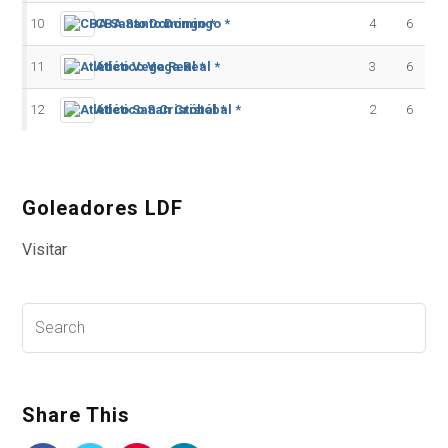
10
CBA Santo Domingo *
4
6
11
Atlético Vega Real *
3
6
12
Atlético San Cristóbal *
2
6
Goleadores LDF
Visitar
Share This