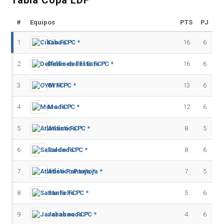
Tabla Copa LDF
#
Equipos
PTS
PJ
1
Cibao FC *
16
6
2
Delfines del Este FC *
16
6
3
OYM FC *
13
6
4
Moca FC *
12
6
5
Atlántico FC *
8
5
6
Salcedo FC *
8
6
7
Atlético Pantoja *
7
5
8
Santa Fe FC *
5
6
9
Jarabacoa FC *
4
6