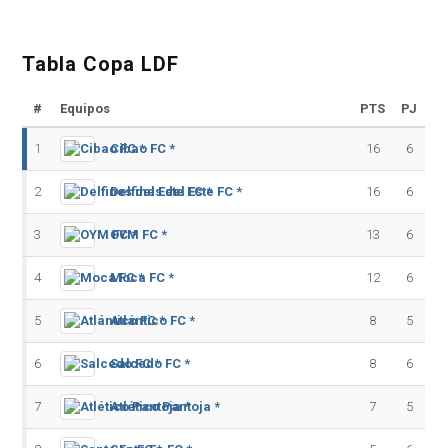
Tabla Copa LDF
#
Equipos
PTS
PJ
1
Cibao FC *
16
6
2
Delfines del Este FC *
16
6
3
OYM FC *
13
6
4
Moca FC *
12
6
5
Atlántico FC *
8
5
6
Salcedo FC *
8
6
7
Atlético Pantoja *
7
5