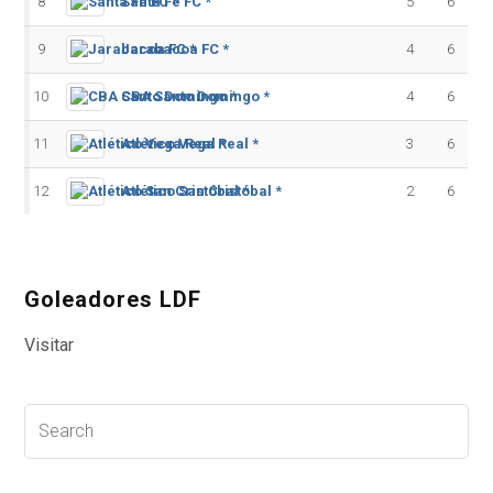
8
Santa Fe FC *
5
6
9
Jarabacoa FC *
4
6
10
CBA Santo Domingo *
4
6
11
Atlético Vega Real *
3
6
12
Atlético San Cristóbal *
2
6
Goleadores LDF
Visitar