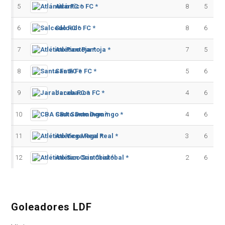
5
Atlántico FC *
8
5
6
Salcedo FC *
8
6
7
Atlético Pantoja *
7
5
8
Santa Fe FC *
5
6
9
Jarabacoa FC *
4
6
10
CBA Santo Domingo *
4
6
11
Atlético Vega Real *
3
6
12
Atlético San Cristóbal *
2
6
Goleadores LDF