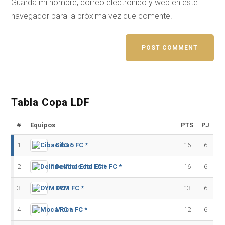
Guarda mi nombre, correo electrónico y web en este
navegador para la próxima vez que comente.
Tabla Copa LDF
#
Equipos
PTS
PJ
1
Cibao FC *
16
6
2
Delfines del Este FC *
16
6
3
OYM FC *
13
6
4
Moca FC *
12
6