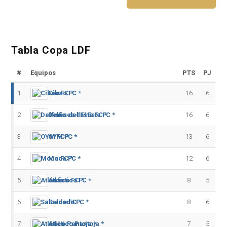
Tabla Copa LDF
#
Equipos
PTS
PJ
1
Cibao FC *
16
6
2
Delfines del Este FC *
16
6
3
OYM FC *
13
6
4
Moca FC *
12
6
5
Atlántico FC *
8
5
6
Salcedo FC *
8
6
7
Atlético Pantoja *
7
5