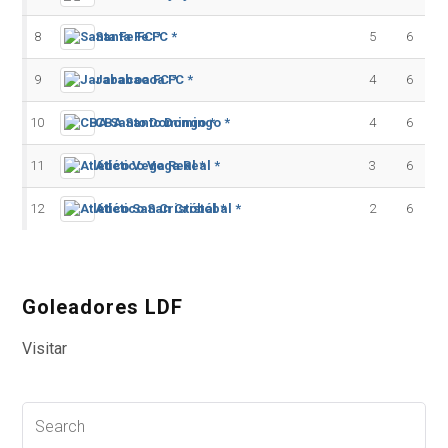
8
Santa Fe FC *
5
6
9
Jarabacoa FC *
4
6
10
CBA Santo Domingo *
4
6
11
Atlético Vega Real *
3
6
12
Atlético San Cristóbal *
2
6
Goleadores LDF
Visitar