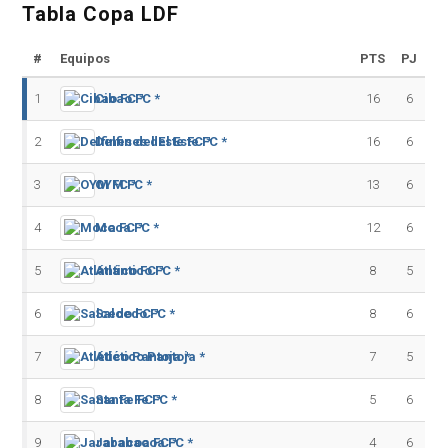
Tabla Copa LDF
#
Equipos
PTS
PJ
1
Cibao FC *
16
6
2
Delfines del Este FC *
16
6
3
OYM FC *
13
6
4
Moca FC *
12
6
5
Atlántico FC *
8
5
6
Salcedo FC *
8
6
7
Atlético Pantoja *
7
5
8
Santa Fe FC *
5
6
9
Jarabacoa FC *
4
6