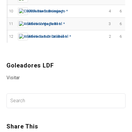
10
CBA Santo Domingo *
4
6
11
Atlético Vega Real *
3
6
12
Atlético San Cristóbal *
2
6
Goleadores LDF
Visitar
Share This