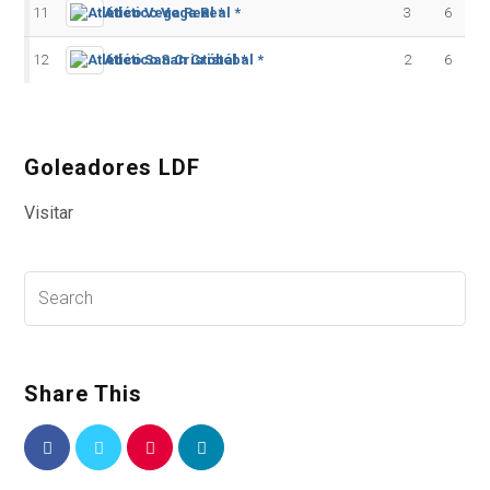
11
Atlético Vega Real *
3
6
12
Atlético San Cristóbal *
2
6
Goleadores LDF
Visitar
Share This