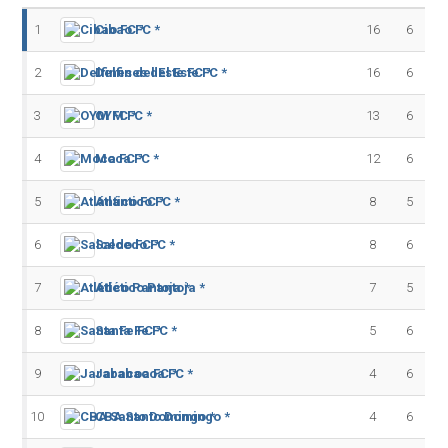
1
Cibao FC *
16
6
2
Delfines del Este FC *
16
6
3
OYM FC *
13
6
4
Moca FC *
12
6
5
Atlántico FC *
8
5
6
Salcedo FC *
8
6
7
Atlético Pantoja *
7
5
8
Santa Fe FC *
5
6
9
Jarabacoa FC *
4
6
10
CBA Santo Domingo *
4
6