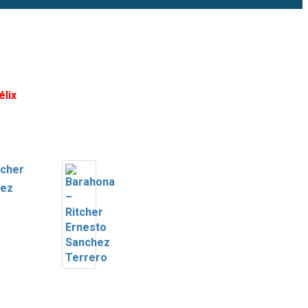
élix
tcher
hez