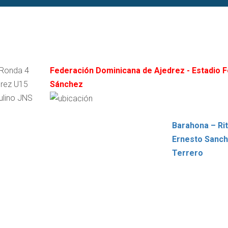
 Ronda 4
Federación Dominicana de Ajedrez - Estadio F
rez U15
Sánchez
lino JNS
Barahona – Ri
Ernesto Sanc
Terrero