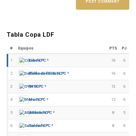
Tabla Copa LDF
#
Equipos
PTS
PJ
1
Cibao FC *
16
6
2
Delfines del Este FC *
16
6
3
OYM FC *
13
6
4
Moca FC *
12
6
5
Atlántico FC *
8
5
6
Salcedo FC *
8
6