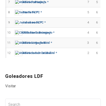
7
Atlético Pantoja *
7
5
8
Santa Fe FC *
5
6
9
Jarabacoa FC *
4
6
10
CBA Santo Domingo *
4
6
11
Atlético Vega Real *
3
6
12
Atlético San Cristóbal *
2
6
Goleadores LDF
Visitar