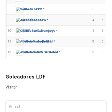
8
Santa Fe FC *
5
6
9
Jarabacoa FC *
4
6
10
CBA Santo Domingo *
4
6
11
Atlético Vega Real *
3
6
12
Atlético San Cristóbal *
2
6
Goleadores LDF
Visitar