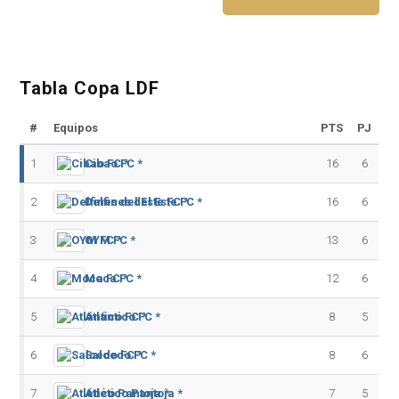
Tabla Copa LDF
#
Equipos
PTS
PJ
1
Cibao FC *
16
6
2
Delfines del Este FC *
16
6
3
OYM FC *
13
6
4
Moca FC *
12
6
5
Atlántico FC *
8
5
6
Salcedo FC *
8
6
7
Atlético Pantoja *
7
5