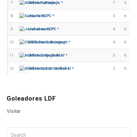
7
Atlético Pantoja *
7
5
8
Santa Fe FC *
5
6
9
Jarabacoa FC *
4
6
10
CBA Santo Domingo *
4
6
11
Atlético Vega Real *
3
6
12
Atlético San Cristóbal *
2
6
Goleadores LDF
Visitar