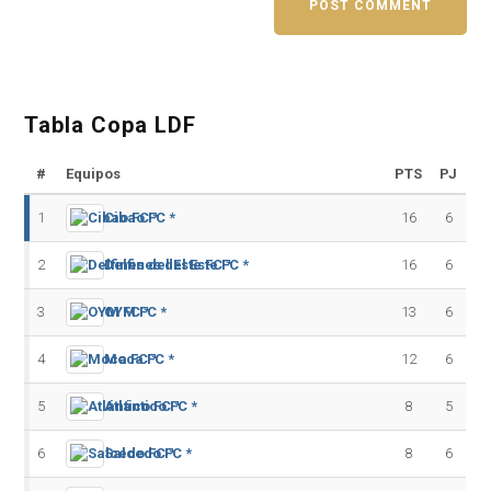
Tabla Copa LDF
#
Equipos
PTS
PJ
1
Cibao FC *
16
6
2
Delfines del Este FC *
16
6
3
OYM FC *
13
6
4
Moca FC *
12
6
5
Atlántico FC *
8
5
6
Salcedo FC *
8
6