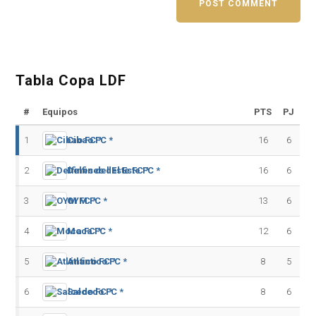
Tabla Copa LDF
#
Equipos
PTS
PJ
1
Cibao FC *
16
6
2
Delfines del Este FC *
16
6
3
OYM FC *
13
6
4
Moca FC *
12
6
5
Atlántico FC *
8
5
6
Salcedo FC *
8
6