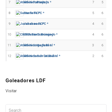
7
Atlético Pantoja *
7
5
8
Santa Fe FC *
5
6
9
Jarabacoa FC *
4
6
10
CBA Santo Domingo *
4
6
11
Atlético Vega Real *
3
6
12
Atlético San Cristóbal *
2
6
Goleadores LDF
Visitar