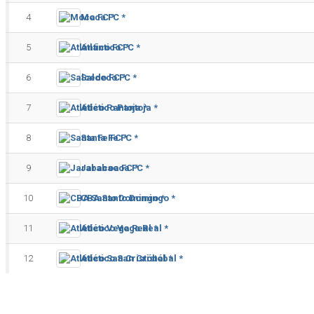
4
Moca FC *
5
Atlántico FC *
6
Salcedo FC *
7
Atlético Pantoja *
8
Santa Fe FC *
9
Jarabacoa FC *
10
CBA Santo Domingo *
11
Atlético Vega Real *
12
Atlético San Cristóbal *