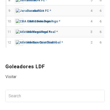
8
Santa Fe FC *
5
6
9
Jarabacoa FC *
4
6
10
CBA Santo Domingo *
4
6
11
Atlético Vega Real *
3
6
12
Atlético San Cristóbal *
2
6
Goleadores LDF
Visitar