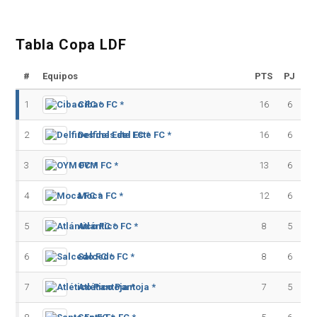
Tabla Copa LDF
#
Equipos
PTS
PJ
1
Cibao FC *
16
6
2
Delfines del Este FC *
16
6
3
OYM FC *
13
6
4
Moca FC *
12
6
5
Atlántico FC *
8
5
6
Salcedo FC *
8
6
7
Atlético Pantoja *
7
5