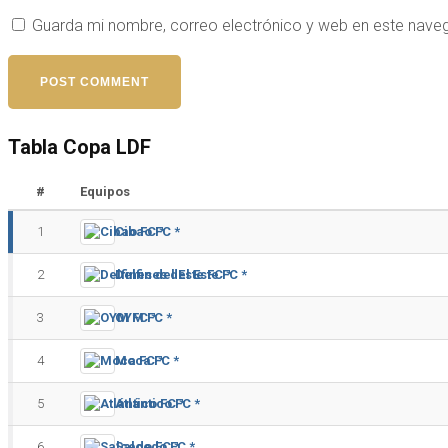
Guarda mi nombre, correo electrónico y web en este nave
Tabla Copa LDF
#
Equipos
1
Cibao FC *
2
Delfines del Este FC *
3
OYM FC *
4
Moca FC *
5
Atlántico FC *
6
Salcedo FC *