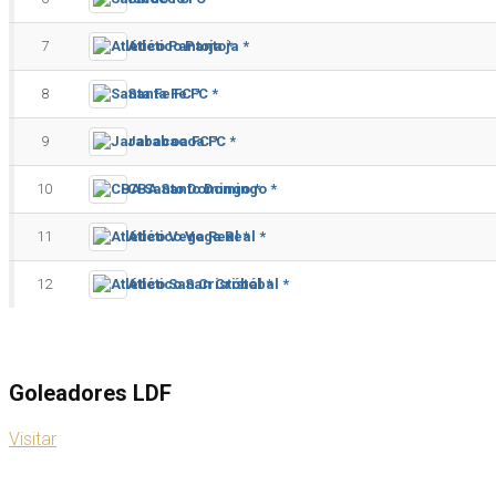
7
Atlético Pantoja *
8
Santa Fe FC *
9
Jarabacoa FC *
10
CBA Santo Domingo *
11
Atlético Vega Real *
12
Atlético San Cristóbal *
Goleadores LDF
Visitar