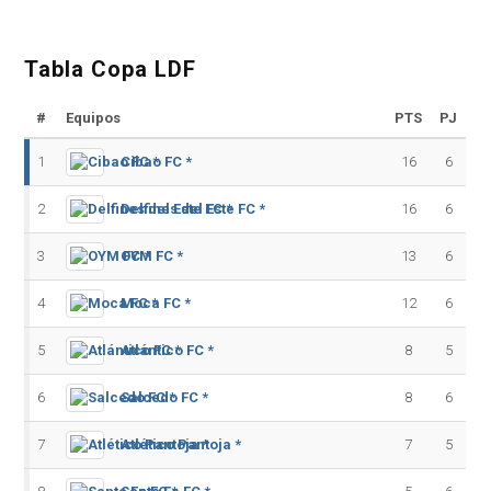
Tabla Copa LDF
#
Equipos
PTS
PJ
1
Cibao FC *
16
6
2
Delfines del Este FC *
16
6
3
OYM FC *
13
6
4
Moca FC *
12
6
5
Atlántico FC *
8
5
6
Salcedo FC *
8
6
7
Atlético Pantoja *
7
5