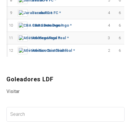
8
Santa Fe FC *
5
6
9
Jarabacoa FC *
4
6
10
CBA Santo Domingo *
4
6
11
Atlético Vega Real *
3
6
12
Atlético San Cristóbal *
2
6
Goleadores LDF
Visitar