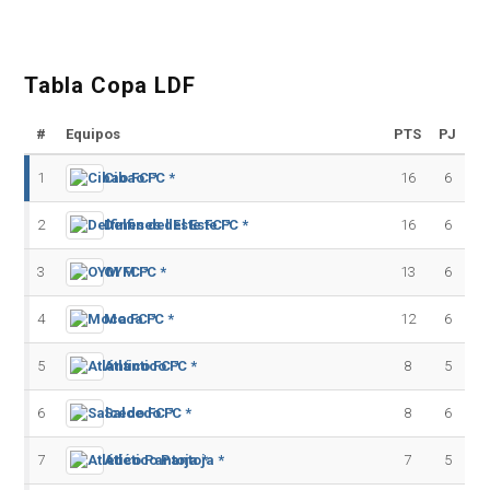
Tabla Copa LDF
#
Equipos
PTS
PJ
1
Cibao FC *
16
6
2
Delfines del Este FC *
16
6
3
OYM FC *
13
6
4
Moca FC *
12
6
5
Atlántico FC *
8
5
6
Salcedo FC *
8
6
7
Atlético Pantoja *
7
5