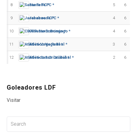
8
Santa Fe FC *
5
6
9
Jarabacoa FC *
4
6
10
CBA Santo Domingo *
4
6
11
Atlético Vega Real *
3
6
12
Atlético San Cristóbal *
2
6
Goleadores LDF
Visitar