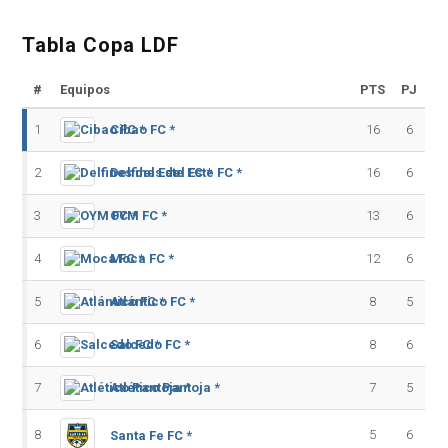
Tabla Copa LDF
#
Equipos
PTS
PJ
1
Cibao FC *
16
6
2
Delfines del Este FC *
16
6
3
OYM FC *
13
6
4
Moca FC *
12
6
5
Atlántico FC *
8
5
6
Salcedo FC *
8
6
7
Atlético Pantoja *
7
5
8
5
6
Santa Fe FC *