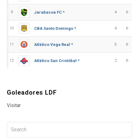
9
4
6
Jarabacoa FC *
10
4
6
CBA Santo Domingo *
11
3
6
Atlético Vega Real *
12
2
6
Atlético San Cristóbal *
Goleadores LDF
Visitar