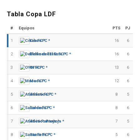
Tabla Copa LDF
#
Equipos
PTS
PJ
1
Cibao FC *
16
6
2
Delfines del Este FC *
16
6
3
OYM FC *
13
6
4
Moca FC *
12
6
5
Atlántico FC *
8
5
6
Salcedo FC *
8
6
7
Atlético Pantoja *
7
5
8
Santa Fe FC *
5
6