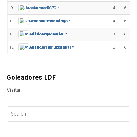
9
Jarabacoa FC *
4
6
10
CBA Santo Domingo *
4
6
11
Atlético Vega Real *
3
6
12
Atlético San Cristóbal *
2
6
Goleadores LDF
Visitar