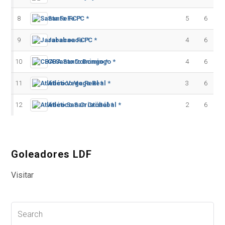
8
Santa Fe FC *
5
6
9
Jarabacoa FC *
4
6
10
CBA Santo Domingo *
4
6
11
Atlético Vega Real *
3
6
12
Atlético San Cristóbal *
2
6
Goleadores LDF
Visitar