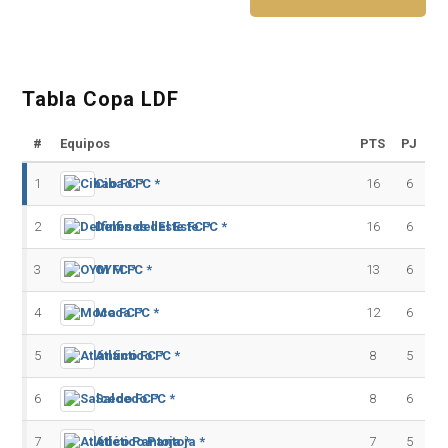
Tabla Copa LDF
#
Equipos
PTS
PJ
1
Cibao FC *
16
6
2
Delfines del Este FC *
16
6
3
OYM FC *
13
6
4
Moca FC *
12
6
5
Atlántico FC *
8
5
6
Salcedo FC *
8
6
7
Atlético Pantoja *
7
5