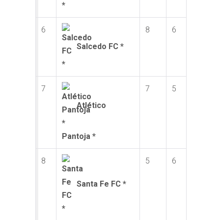
6
8
6
Salcedo FC *
7
7
5
Atlético
Pantoja *
8
5
6
Santa Fe FC *