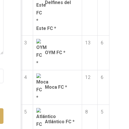
Delfines del
Este FC *
3
13
6
OYM FC *
4
12
6
Moca FC *
5
8
5
Atlántico FC *