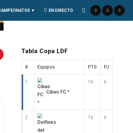
CAMPEONATOS ▼
EN DIRECTO
Tabla Copa LDF
#
Equipos
PTS
PJ
1
16
6
Cibao FC *
2
16
6