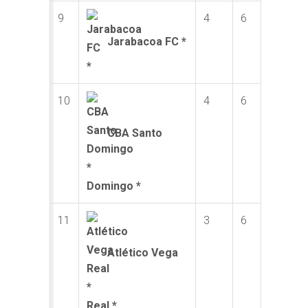
9
4
6
Jarabacoa FC *
10
4
6
CBA Santo
Domingo *
11
3
6
Atlético Vega
Real *