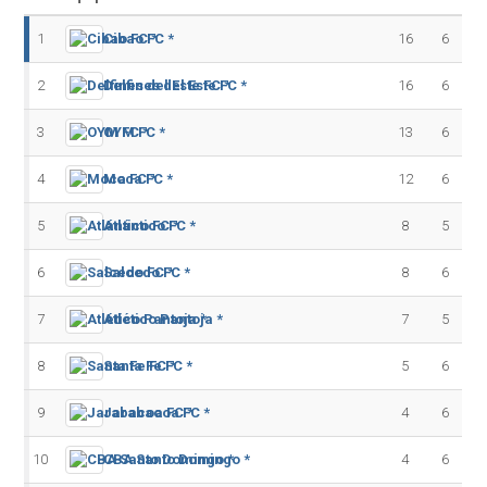
1
Cibao FC *
16
6
2
Delfines del Este FC *
16
6
3
OYM FC *
13
6
4
Moca FC *
12
6
5
Atlántico FC *
8
5
6
Salcedo FC *
8
6
7
Atlético Pantoja *
7
5
8
Santa Fe FC *
5
6
9
Jarabacoa FC *
4
6
10
CBA Santo Domingo *
4
6