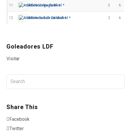
11
Atlético Vega Real *
3
6
12
Atlético San Cristóbal *
2
6
Goleadores LDF
Visitar
Share This
Facebook
Twitter