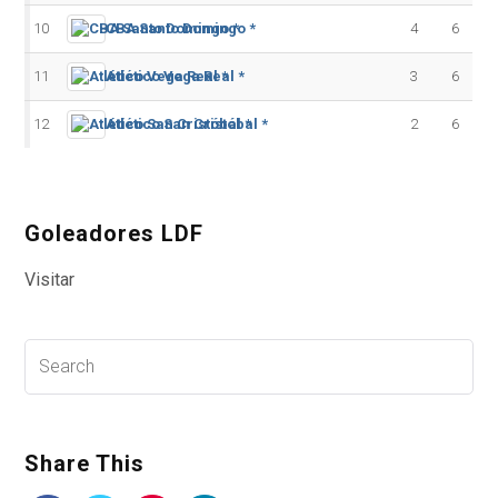
10
CBA Santo Domingo *
4
6
11
Atlético Vega Real *
3
6
12
Atlético San Cristóbal *
2
6
Goleadores LDF
Visitar
Share This