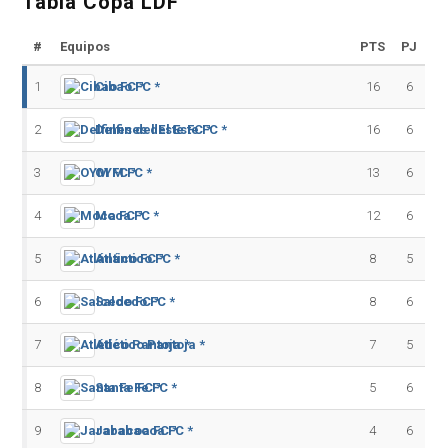
Tabla Copa LDF
#
Equipos
PTS
PJ
1
Cibao FC *
16
6
2
Delfines del Este FC *
16
6
3
OYM FC *
13
6
4
Moca FC *
12
6
5
Atlántico FC *
8
5
6
Salcedo FC *
8
6
7
Atlético Pantoja *
7
5
8
Santa Fe FC *
5
6
9
Jarabacoa FC *
4
6