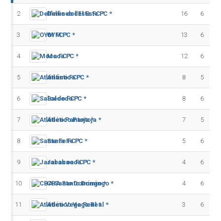
2
Delfines del Este FC *
16
6
3
OYM FC *
13
6
4
Moca FC *
12
6
5
Atlántico FC *
8
5
6
Salcedo FC *
8
6
7
Atlético Pantoja *
7
5
8
Santa Fe FC *
5
6
9
Jarabacoa FC *
4
6
10
CBA Santo Domingo *
4
6
11
Atlético Vega Real *
3
6