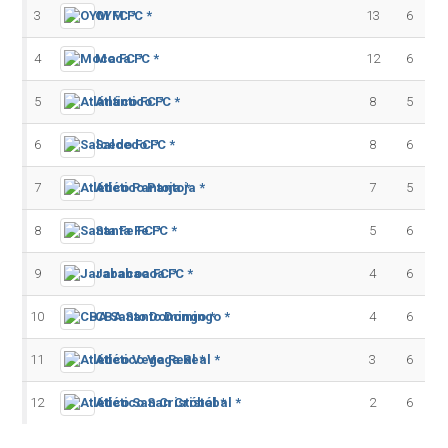
3
OYM FC *
13
6
4
Moca FC *
12
6
5
Atlántico FC *
8
5
6
Salcedo FC *
8
6
7
Atlético Pantoja *
7
5
8
Santa Fe FC *
5
6
9
Jarabacoa FC *
4
6
10
CBA Santo Domingo *
4
6
11
Atlético Vega Real *
3
6
12
Atlético San Cristóbal *
2
6