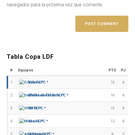
navegador para la próxima vez que comente.
Tabla Copa LDF
#
Equipos
PTS
PJ
1
Cibao FC *
16
6
2
Delfines del Este FC *
16
6
3
OYM FC *
13
6
4
Moca FC *
12
6
5
Atlántico FC *
8
5