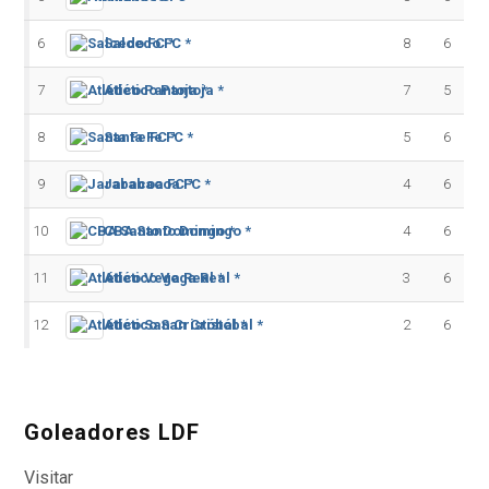
6
Salcedo FC *
8
6
7
Atlético Pantoja *
7
5
8
Santa Fe FC *
5
6
9
Jarabacoa FC *
4
6
10
CBA Santo Domingo *
4
6
11
Atlético Vega Real *
3
6
12
Atlético San Cristóbal *
2
6
Goleadores LDF
Visitar