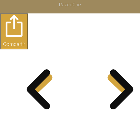
RazedOne
Compartir