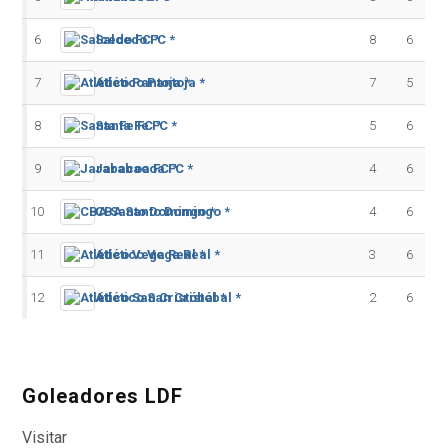
6
Salcedo FC *
8
6
7
Atlético Pantoja *
7
5
8
Santa Fe FC *
5
6
9
Jarabacoa FC *
4
6
10
CBA Santo Domingo *
4
6
11
Atlético Vega Real *
3
6
12
Atlético San Cristóbal *
2
6
Goleadores LDF
Visitar