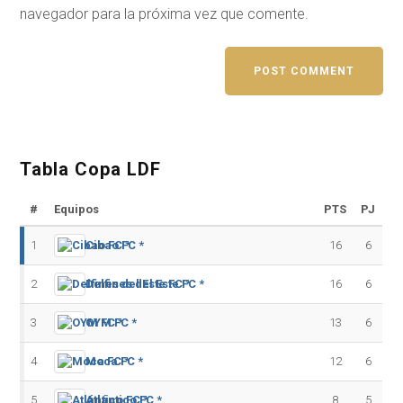
navegador para la próxima vez que comente.
Tabla Copa LDF
#
Equipos
PTS
PJ
1
Cibao FC *
16
6
2
Delfines del Este FC *
16
6
3
OYM FC *
13
6
4
Moca FC *
12
6
5
Atlántico FC *
8
5