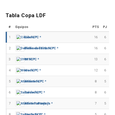
Tabla Copa LDF
#
Equipos
PTS
PJ
1
Cibao FC *
16
6
2
Delfines del Este FC *
16
6
3
OYM FC *
13
6
4
Moca FC *
12
6
5
Atlántico FC *
8
5
6
Salcedo FC *
8
6
7
Atlético Pantoja *
7
5
8
Santa Fe FC *
5
6