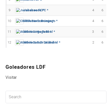
9
Jarabacoa FC *
4
6
10
CBA Santo Domingo *
4
6
11
Atlético Vega Real *
3
6
12
Atlético San Cristóbal *
2
6
Goleadores LDF
Visitar