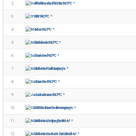
2
Delfines del Este FC *
3
OYM FC *
4
Moca FC *
5
Atlántico FC *
6
Salcedo FC *
7
Atlético Pantoja *
8
Santa Fe FC *
9
Jarabacoa FC *
10
CBA Santo Domingo *
11
Atlético Vega Real *
12
Atlético San Cristóbal *