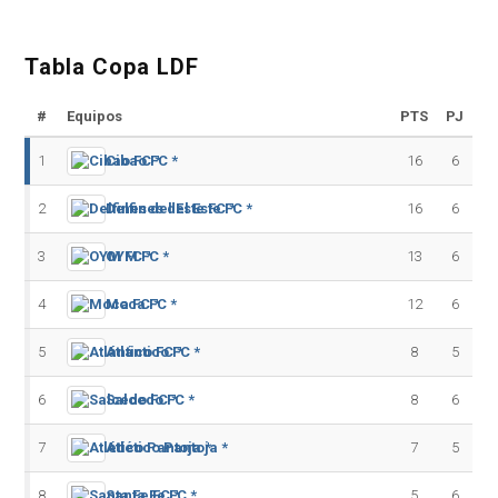
Tabla Copa LDF
#
Equipos
PTS
PJ
1
Cibao FC *
16
6
2
Delfines del Este FC *
16
6
3
OYM FC *
13
6
4
Moca FC *
12
6
5
Atlántico FC *
8
5
6
Salcedo FC *
8
6
7
Atlético Pantoja *
7
5
8
Santa Fe FC *
5
6