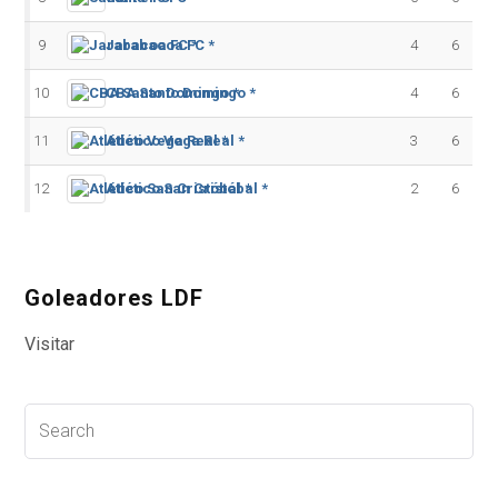
9
Jarabacoa FC *
4
6
10
CBA Santo Domingo *
4
6
11
Atlético Vega Real *
3
6
12
Atlético San Cristóbal *
2
6
Goleadores LDF
Visitar