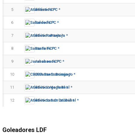
5
Atlántico FC *
6
Salcedo FC *
7
Atlético Pantoja *
8
Santa Fe FC *
9
Jarabacoa FC *
10
CBA Santo Domingo *
11
Atlético Vega Real *
12
Atlético San Cristóbal *
Goleadores LDF