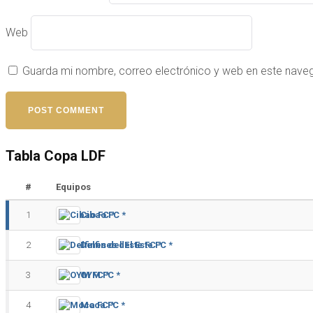
Web
Guarda mi nombre, correo electrónico y web en este nave
Tabla Copa LDF
#
Equipos
1
Cibao FC *
2
Delfines del Este FC *
3
OYM FC *
4
Moca FC *