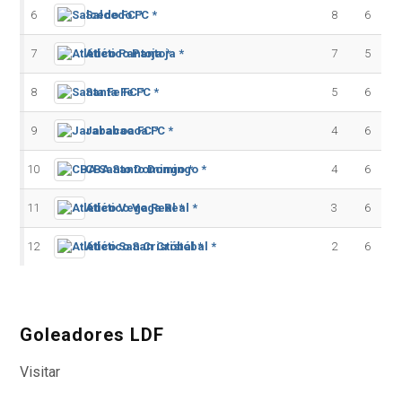
6
Salcedo FC *
8
6
7
Atlético Pantoja *
7
5
8
Santa Fe FC *
5
6
9
Jarabacoa FC *
4
6
10
CBA Santo Domingo *
4
6
11
Atlético Vega Real *
3
6
12
Atlético San Cristóbal *
2
6
Goleadores LDF
Visitar