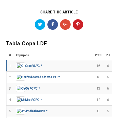
SHARE THIS ARTICLE
Tabla Copa LDF
#
Equipos
PTS
PJ
1
Cibao FC *
16
6
2
Delfines del Este FC *
16
6
3
OYM FC *
13
6
4
Moca FC *
12
6
5
Atlántico FC *
8
5