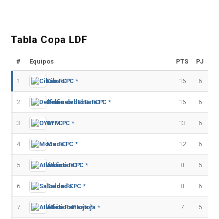
Tabla Copa LDF
#
Equipos
PTS
PJ
1
Cibao FC *
16
6
2
Delfines del Este FC *
16
6
3
OYM FC *
13
6
4
Moca FC *
12
6
5
Atlántico FC *
8
5
6
Salcedo FC *
8
6
7
Atlético Pantoja *
7
5