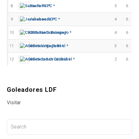
8
Santa Fe FC *
5
6
9
Jarabacoa FC *
4
6
10
CBA Santo Domingo *
4
6
11
Atlético Vega Real *
3
6
12
Atlético San Cristóbal *
2
6
Goleadores LDF
Visitar