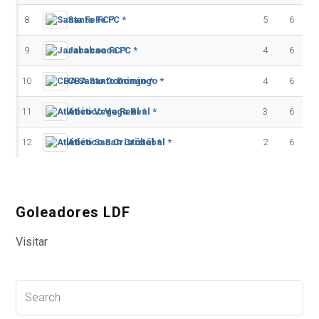
8
Santa Fe FC *
5
6
9
Jarabacoa FC *
4
6
10
CBA Santo Domingo *
4
6
11
Atlético Vega Real *
3
6
12
Atlético San Cristóbal *
2
6
Goleadores LDF
Visitar