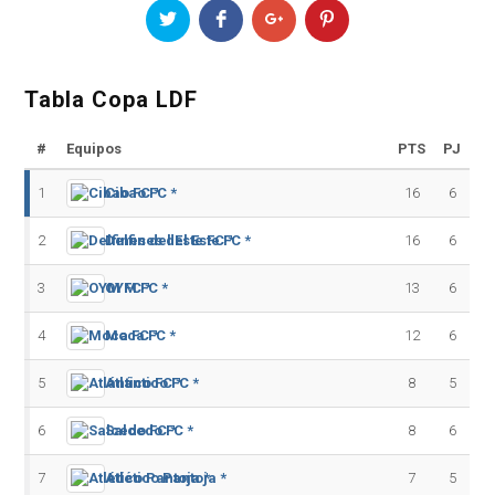
Tabla Copa LDF
#
Equipos
PTS
PJ
1
Cibao FC *
16
6
2
Delfines del Este FC *
16
6
3
OYM FC *
13
6
4
Moca FC *
12
6
5
Atlántico FC *
8
5
6
Salcedo FC *
8
6
7
Atlético Pantoja *
7
5