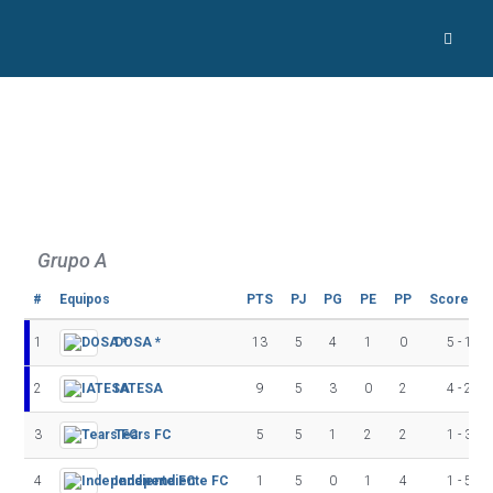
Grupo A
#
Equipos
PTS
PJ
PG
PE
PP
Score +/-
1
DOSA *
13
5
4
1
0
5 - 1
2
IATESA
9
5
3
0
2
4 - 2
3
Tears FC
5
5
1
2
2
1 - 3
4
Independiente FC
1
5
0
1
4
1 - 5