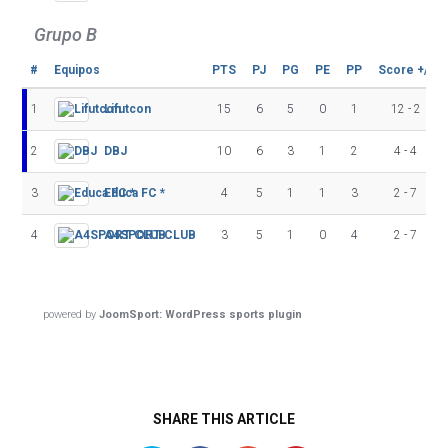
Grupo B
#
Equipos
PTS
PJ
PG
PE
PP
Score +/-
1
Lifutcon
15
6
5
0
1
12 - 2
2
DBJ
10
6
3
1
2
4 - 4
3
Educa FC *
4
5
1
1
3
2 - 7
4
A4SPORT CLUB
3
5
1
0
4
2 - 7
powered by
JoomSport: WordPress sports plugin
SHARE THIS ARTICLE