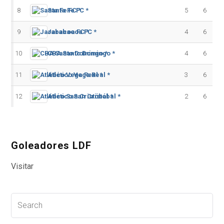
8
Santa Fe FC *
5
6
9
Jarabacoa FC *
4
6
10
CBA Santo Domingo *
4
6
11
Atlético Vega Real *
3
6
12
Atlético San Cristóbal *
2
6
Goleadores LDF
Visitar