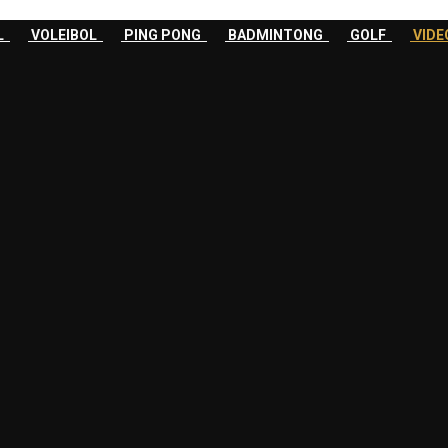
OL
VOLEIBOL
PING PONG
BADMINTONG
GOLF
VID