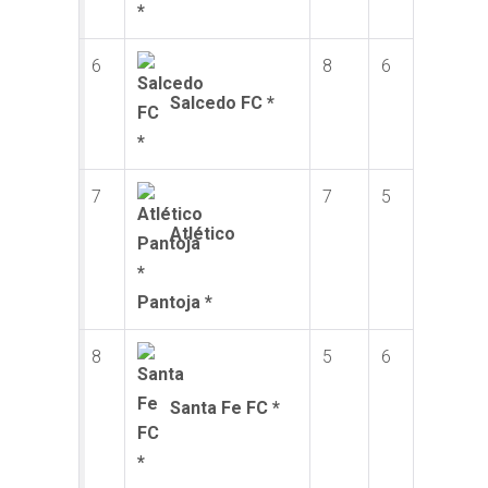
6
8
6
Salcedo FC *
7
7
5
Atlético
Pantoja *
8
5
6
Santa Fe FC *