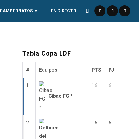
CAMPEONATOS ▼
EN DIRECTO
Tabla Copa LDF
#
Equipos
PTS
PJ
1
16
6
Cibao FC *
2
16
6