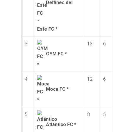
Delfines del
Este FC *
3
13
6
OYM FC *
4
12
6
Moca FC *
5
8
5
Atlántico FC *