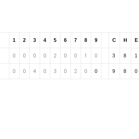
1
2
3
4
5
6
7
8
9
C
H
E
0
0
0
0
2
0
0
1
0
3
8
1
0
0
4
0
3
0
2
0
0
9
8
0