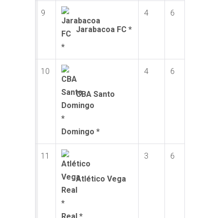
9
4
6
Jarabacoa FC *
10
4
6
CBA Santo
Domingo *
11
3
6
Atlético Vega
Real *