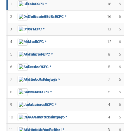
1
Cibao FC *
16
6
2
Delfines del Este FC *
16
6
3
OYM FC *
13
6
4
Moca FC *
12
6
5
Atlántico FC *
8
5
6
Salcedo FC *
8
6
7
Atlético Pantoja *
7
5
8
Santa Fe FC *
5
6
9
Jarabacoa FC *
4
6
10
CBA Santo Domingo *
4
6
11
Atlético Vega Real *
3
6