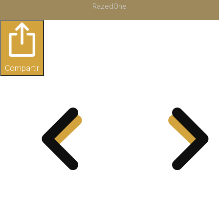
RazedOne
Compartir