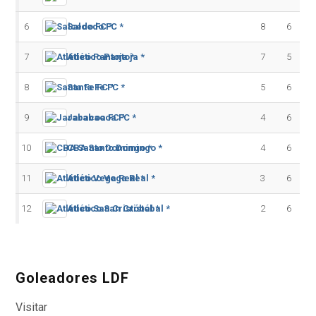
6
Salcedo FC *
8
6
7
Atlético Pantoja *
7
5
8
Santa Fe FC *
5
6
9
Jarabacoa FC *
4
6
10
CBA Santo Domingo *
4
6
11
Atlético Vega Real *
3
6
12
Atlético San Cristóbal *
2
6
Goleadores LDF
Visitar