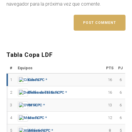
navegador para la próxima vez que comente.
Tabla Copa LDF
#
Equipos
PTS
PJ
1
Cibao FC *
16
6
2
Delfines del Este FC *
16
6
3
OYM FC *
13
6
4
Moca FC *
12
6
5
Atlántico FC *
8
5