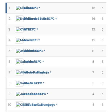
1
Cibao FC *
16
6
2
Delfines del Este FC *
16
6
3
OYM FC *
13
6
4
Moca FC *
12
6
5
Atlántico FC *
8
5
6
Salcedo FC *
8
6
7
Atlético Pantoja *
7
5
8
Santa Fe FC *
5
6
9
Jarabacoa FC *
4
6
10
CBA Santo Domingo *
4
6