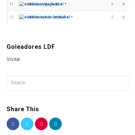
11
Atlético Vega Real *
3
6
12
Atlético San Cristóbal *
2
6
Goleadores LDF
Visitar
Share This