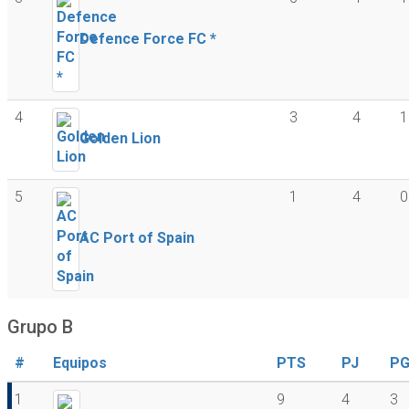
Defence Force FC *
4
3
4
1
Golden Lion
5
1
4
0
AC Port of Spain
Grupo B
#
Equipos
PTS
PJ
P
1
9
4
3