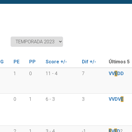
PG
PE
PP
Score +/-
Dif +/-
Últimos 5
1
0
11 - 4
7
V
V
E
D
D
0
1
6 - 3
3
V
V
D
V
E
2
1
3 - 4
-1
E
V
E
D
?