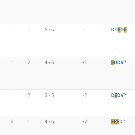
1
1
6 - 5
1
D
D
E
D
E
1
2
4 - 5
-1
E
D
D
V
?
1
2
3 - 5
-2
D
E
D
V
?
3
1
4 - 6
-2
E
E
E
D
?