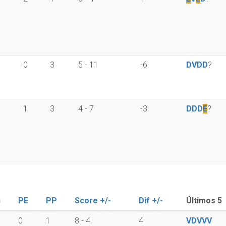
0
3
5 - 11
-6
D
V
D
D
?
1
3
4 - 7
-3
D
D
D
E
?
G
PE
PP
Score +/-
Dif +/-
Últimos 5
0
1
8 - 4
4
V
D
V
V
V