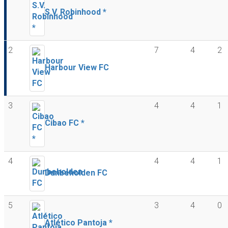
S.V. Robinhood *
2
7
4
2
Harbour View FC
3
4
4
1
Cibao FC *
4
4
4
1
Dunbeholden FC
5
3
4
0
Atlético Pantoja *