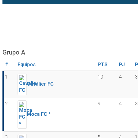
Grupo A
#
Equipos
PTS
PJ
1
10
4
3
Cavalier FC
2
9
4
3
Moca FC *
3
5
4
1