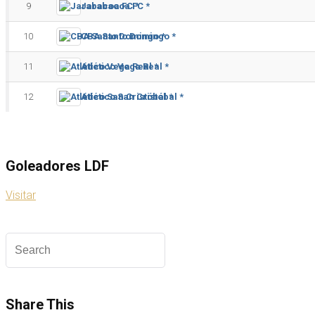
9
Jarabacoa FC *
10
CBA Santo Domingo *
11
Atlético Vega Real *
12
Atlético San Cristóbal *
Goleadores LDF
Visitar
Share This