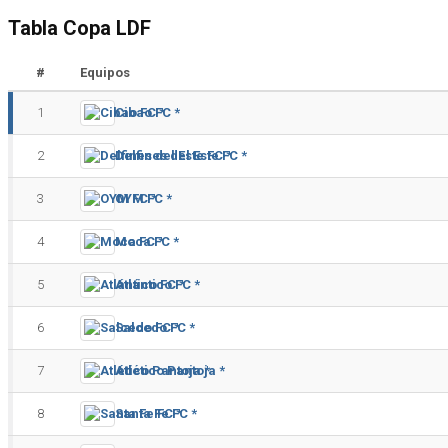
Tabla Copa LDF
#
Equipos
1
Cibao FC *
2
Delfines del Este FC *
3
OYM FC *
4
Moca FC *
5
Atlántico FC *
6
Salcedo FC *
7
Atlético Pantoja *
8
Santa Fe FC *