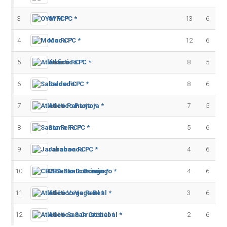
3
OYM FC *
13
6
4
Moca FC *
12
6
5
Atlántico FC *
8
5
6
Salcedo FC *
8
6
7
Atlético Pantoja *
7
5
8
Santa Fe FC *
5
6
9
Jarabacoa FC *
4
6
10
CBA Santo Domingo *
4
6
11
Atlético Vega Real *
3
6
12
Atlético San Cristóbal *
2
6