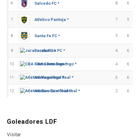
6
8
6
Salcedo FC *
7
7
5
Atlético Pantoja *
8
5
6
Santa Fe FC *
9
Jarabacoa FC *
4
6
10
CBA Santo Domingo *
4
6
11
Atlético Vega Real *
3
6
12
Atlético San Cristóbal *
2
6
Goleadores LDF
Visitar