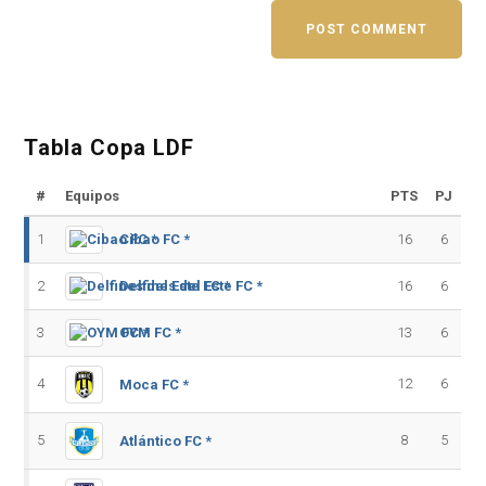
Tabla Copa LDF
#
Equipos
PTS
PJ
1
Cibao FC *
16
6
2
Delfines del Este FC *
16
6
3
OYM FC *
13
6
4
12
6
Moca FC *
5
8
5
Atlántico FC *