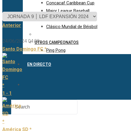
Concacaf Caribbean Cup
Major League Baseball
FIFA World Cup Sub-20
Anterior
Clásico Mundial de Béisbol
24/06/2024 04:00
OTROS CAMPEONATOS
Santo Domingo FC *
Ping Pong
EN DIRECTO
1 - 1
América SD *